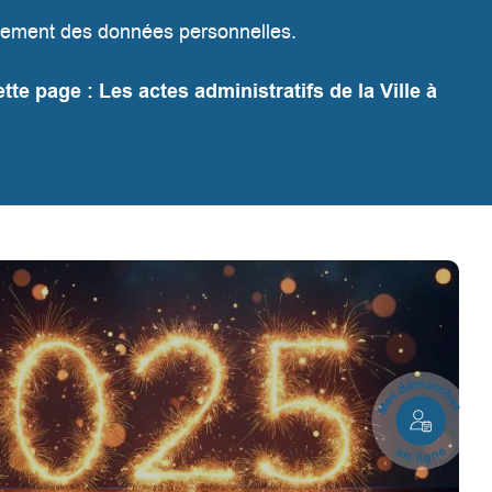
aitement des données personnelles.
ette page :
Les actes administratifs de la Ville à
Mes
démarches
en
ligne