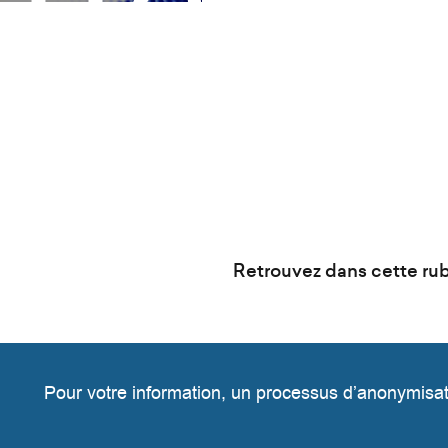
c
é
d
e
r
a
u
c
o
Retrouvez dans cette rubr
n
t
e
n
Pour
votre information, un processus d’anonymisat
u