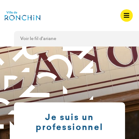
A
c
c
é
d
Voir le fil d'ariane
e
r
a
u
m
e
n
u
A
c
Je suis un
c
professionnel
é