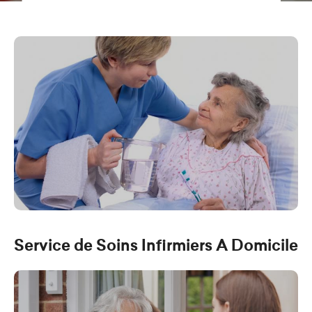
d
e
r
a
u
c
o
n
t
e
n
u
Service de Soins Infirmiers A Domicile