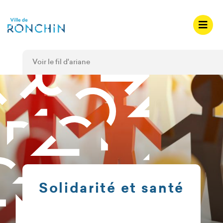
A
c
c
é
d
Voir le fil d'ariane
e
r
a
u
m
e
n
u
A
c
Solidarité et santé
c
é