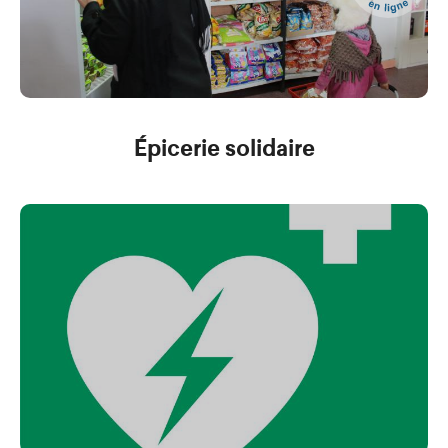
en
ligne
Épicerie solidaire