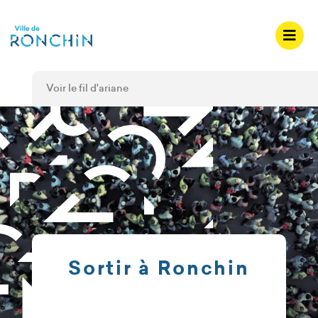
A
c
c
é
d
Voir le fil d'ariane
e
r
a
u
m
e
n
u
A
c
Sortir à Ronchin
c
é