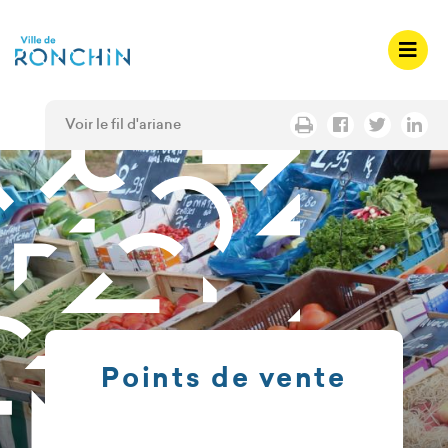
A
c
c
é
d
Voir le fil d'ariane
e
r
a
u
m
e
n
u
A
c
Points de vente
c
é