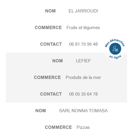
NOM
EL JARROUDI
COMMERCE
Fruits et légumes
Mes
CONTACT
06 81 75 95 48
démarches
en
NOM
LEFIEF
ligne
COMMERCE
Produits de la mer
CONTACT
06 05 35 64 78
NOM
SARL NONNA TOMASA
COMMERCE
Pizzas