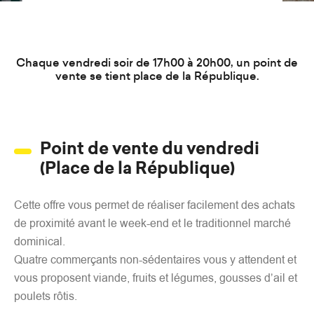
d
e
r
a
Chaque vendredi soir de 17h00 à 20h00, un point de
u
vente se tient place de la République.
c
o
n
Point de vente du vendredi
t
(Place de la République)
e
n
u
Cette offre vous permet de réaliser facilement des achats
de proximité avant le week-end et le traditionnel marché
dominical.
Quatre commerçants non-sédentaires vous y attendent et
vous proposent viande, fruits et légumes, gousses d’ail et
poulets rôtis.