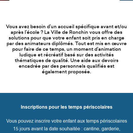
d
e
r
a
Vous avez besoin d’un accueil spécifique avant et/ou
u
après l’école ? La Ville de Ronchin vous offre des
solutions pour que votre enfant soit pris en charge
c
par des animateurs diplômés. Tout est mis en œuvre
o
pour faire de ce temps, un moment d’animation
ludique et récréatif basé sur des activités
n
thématiques de qualité. Une aide aux devoirs
t
encadrée par des personnels qualifiés est
e
également proposée.
n
u
Inscriptions pour les temps périscolaires
Vous pouvez inscrire votre enfant aux temps périscolaires
15 jours avant la date souhaitée : cantine, garderie,