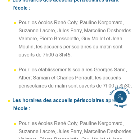
l’école :
Pour les écoles René Coty, Pauline Kergomard,
Suzanne Lacore, Jules Ferry, Marceline Desbordes-
Valmore, Pierre Brossolette, Guy Mollet et Jean
Moulin, les accueils périscolaires du matin sont
ouverts de 7h00 à 8h45.
Pour les établissements scolaires Georges Sand,
Albert Samain et Charles Perrault, les accueils
périscolaires du matin sont ouverts de 7h00 à 8h30.
Mes
démarches
Les horaires des accueils périscolaires après
en
l’école :
ligne
Pour les écoles René Coty, Pauline Kergomard,
Suzanne Lacore, Jules Ferry, Marceline Desbordes-