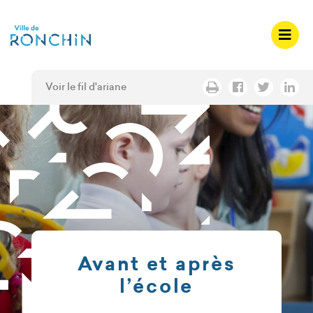
A
c
c
é
d
Voir le fil d'ariane
e
r
a
u
m
e
n
u
A
c
Avant et après
c
l’école
é