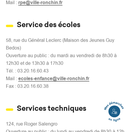
Mail :
rpe@ville-ronchin.fr
Service des écoles
58, rue du Général Leclerc (Maison des Jeunes Guy
Bedos)
Ouverture au public : du mardi au vendredi de 8h30 à
12h30 et de 13h30 à 17h30
Tél. : 03.20.16.60.43
Mail :
ecoles-enfance@ville-ronchin.fr
Fax : 03.20.16.60.38
Mes
Services techniques
démarches
en
124, rue Roger Salengro
ligne
Ouverture au public : du lundi au vendredi de 8h30 à 12h