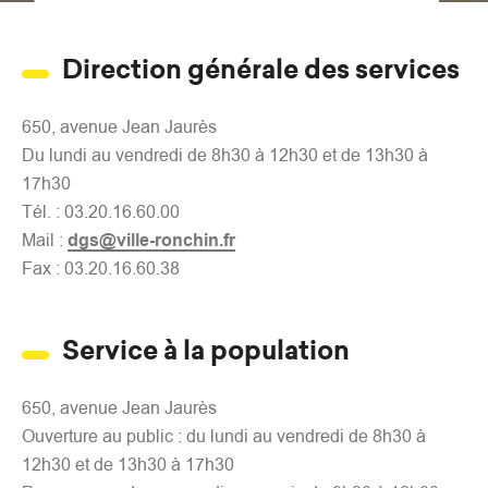
d
e
r
Direction générale des services
a
u
650, avenue Jean Jaurès
c
Du lundi au vendredi de 8h30 à 12h30 et de 13h30 à
o
17h30
n
Tél. : 03.20.16.60.00
t
Mail :
dgs@ville-ronchin.fr
e
Fax : 03.20.16.60.38
n
u
Service à la population
650, avenue Jean Jaurès
Ouverture au public : du lundi au vendredi de 8h30 à
12h30 et de 13h30 à 17h30