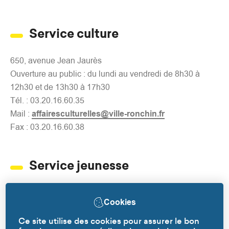
Service culture
650, avenue Jean Jaurès
Ouverture au public : du lundi au vendredi de 8h30 à
12h30 et de 13h30 à 17h30
Tél. : 03.20.16.60.35
Mail :
affairesculturelles@ville-ronchin.fr
Fax : 03.20.16.60.38
Service jeunesse
58, rue du Général Leclerc (Maison des Jeunes Guy
Cookies
Bedos)
Ouverture au public : du mardi au vendredi de 8h30 à
Ce site utilise des cookies pour assurer le bon