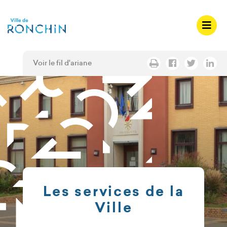
A
c
c
é
d
Voir le fil d'ariane
e
r
a
u
m
e
n
u
A
c
Les services de la
c
Ville
é