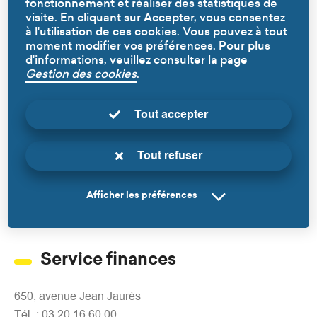
fonctionnement et réaliser des statistiques de
12h30 et de 13h30 à 17h30
visite. En cliquant sur Accepter, vous consentez
Tél. : 03.20.53.46.15
à l'utilisation de ces cookies. Vous pouvez à tout
Mail :
jeunesse@ville-ronchin.fr
moment modifier vos préférences. Pour plus
Mail pour la facturation :
alsh-cantine@ville-ronchin.fr
d'informations, veuillez consulter la page
Gestion des cookies
.
Service Agenda 21
Tout accepter
650, avenue Jean Jaurès
Tout refuser
Tél. : 03.20.16.60.08
Mail :
developpementdurable@ville-ronchin.fr
Afficher les préférences
Fax : 03.20.16.60.38
Service finances
650, avenue Jean Jaurès
Tél. : 03.20.16.60.00