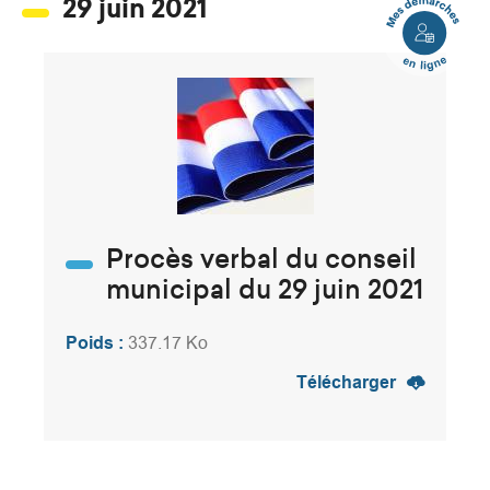
Mes
29 juin 2021
démarches
en
ligne
Procès verbal du conseil
municipal du 29 juin 2021
Poids :
337.17 Ko
Télécharger