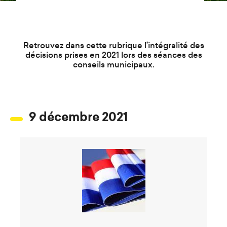
d
e
r
a
Retrouvez dans cette rubrique l’intégralité des
u
décisions prises en 2021 lors des séances des
conseils municipaux.
c
o
n
t
9 décembre 2021
e
n
u