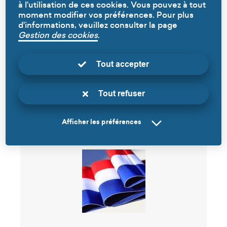
Poids :
4.74 Mo
à l'utilisation de ces cookies. Vous pouvez à tout
moment modifier vos préférences. Pour plus
Télécharger
d'informations, veuillez consulter la page
Gestion des cookies
.
Tout accepter
Tout refuser
30 avril 2019
Afficher les préférences