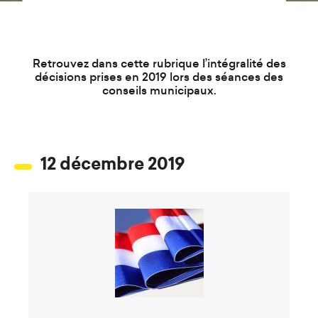
d
e
r
a
Retrouvez dans cette rubrique l’intégralité des
u
décisions prises en 2019 lors des séances des
conseils municipaux.
c
o
n
t
12 décembre 2019
e
n
u