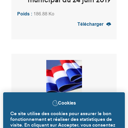
municipal du 24 juin 2019
Poids :
186.88 Ko
Télécharger
Cookies
Ordre du jour du conseil
Ce site utilise des cookies pour assurer le bon
municipal du 24 juin 2019
fonctionnement et réaliser des statistiques de
visite. En cliquant sur Accepter, vous consentez