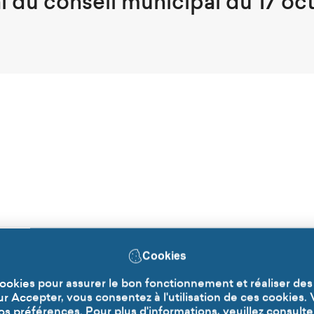
l du conseil municipal du 17 oc
Cookies
r du conseil municipal du 20 jui
 cookies pour assurer le bon fonctionnement et réaliser des
sur Accepter, vous consentez à l'utilisation de ces cookies.
 préférences. Pour plus d'informations, veuillez consulte