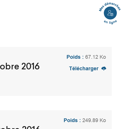
Mes
démarches
en
ligne
Poids :
67.12 Ko
tobre 2016
Télécharger
Poids :
249.89 Ko