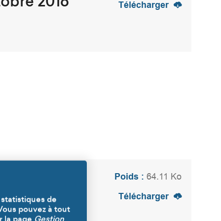
tobre 2016
Télécharger
Poids :
64.11 Ko
n 2016
Télécharger
 statistiques de
 Vous pouvez à tout
r la page
Gestion