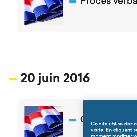
Procès verba
20 juin 2016
Ordre du jou
Ce site utilise des
visite. En cliquant 
moment modifier vos