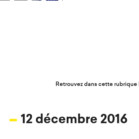
c
é
d
e
r
a
u
c
o
Retrouvez dans cette rubrique l
n
t
e
n
12 décembre 2016
u