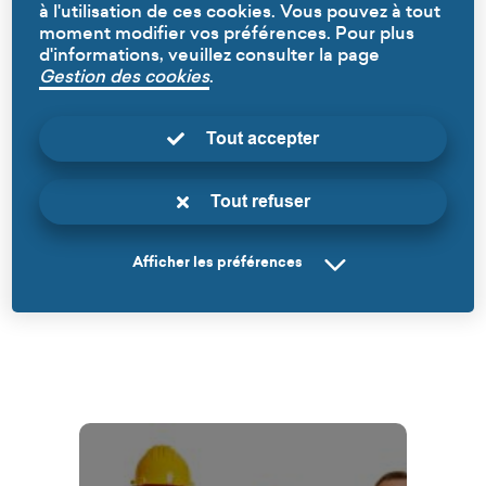
à l'utilisation de ces cookies. Vous pouvez à tout
moment modifier vos préférences. Pour plus
d'informations, veuillez consulter la page
Gestion des cookies
.
Nous contacter
Tout accepter
Direction Générale des Services
650, avenue Jean Jaurès
03.20.16.60.26
Tout refuser
Écrire à la Direction Générale des Services
Afficher les préférences