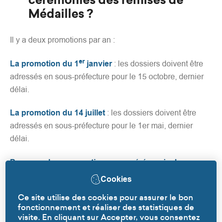
cérémonies des remises de
Médailles ?
Il y a deux promotions par an :
er
La promotion du 1
janvier
: les dossiers doivent être
adressés en sous-préfecture pour le 15 octobre, dernier
délai.
La promotion du 14 juillet
: les dossiers doivent être
adressés en sous-préfecture pour le 1er mai, dernier
délai.
Pour ces deux promotions, une cérémonie de
remises de médailles est organisée le 1er mai.
Cookies
Ce site utilise des cookies pour assurer le bon
En savoir + sur le site de la
fonctionnement et réaliser des statistiques de
Préfecture
visite. En cliquant sur Accepter, vous consentez