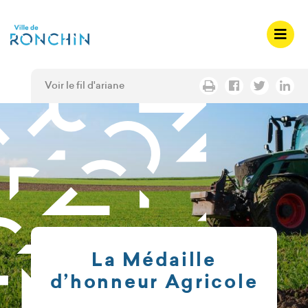
A
c
c
é
d
Voir le fil d'ariane
e
r
a
u
m
e
n
u
A
c
La Médaille
c
d’honneur Agricole
é