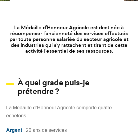
d
e
r
a
La Médaille d’Honneur Agricole est destinée à
u
récompenser l’ancienneté des services effectués
par toute personne salariée du secteur agricole et
c
des industries qui s’y rattachent et tirant de cette
o
activité l’essentiel de ses ressources.
n
t
e
n
À quel grade puis-je
u
prétendre ?
La Médaille d’Honneur Agricole comporte quatre
échelons :
Argent
: 20 ans de services