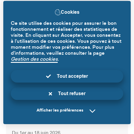
Cookies
Ce site utilise des cookies pour assurer le bon
Informations pratiques
fonctionnement et réaliser des statistiques de
visite. En cliquant sur Accepter, vous consentez
à l'utilisation de ces cookies. Vous pouvez à tout
moment modifier vos préférences. Pour plus
Lieu
d'informations, veuillez consulter la page
Gestion des cookies
.
650 avenue Jean Jaurès
Maison des Jeunes Guy Bedos
Tout accepter
59790
Ronchin
France
Tout refuser
Afficher les préférences
Horaires
Du 1er au 18 juin 2026