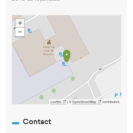
+
−
| ©
contributors
Leaflet
OpenStreetMap
Contact