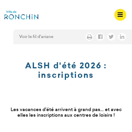
A
c
c
é
d
Voir le fil d'ariane
e
r
a
u
ALSH d'été 2026 :
m
inscriptions
e
n
u
A
Les vacances d'été arrivent à grand pas... et avec
c
elles les inscriptions aux centres de loisirs !
c
é