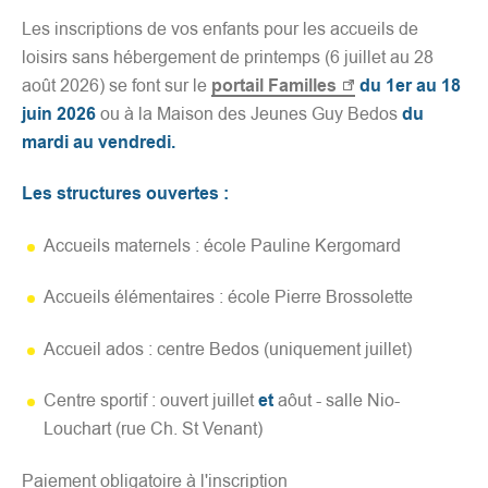
d
Les inscriptions de vos enfants pour les accueils de
e
loisirs sans hébergement de printemps (6 juillet au 28
r
août 2026) se font sur le
portail Familles
du 1er au 18
a
juin 2026
ou à la Maison des Jeunes Guy Bedos
du
u
mardi au vendredi.
c
o
Les structures ouvertes :
n
t
Accueils maternels : école Pauline Kergomard
e
n
Accueils élémentaires : école Pierre Brossolette
u
Accueil ados : centre Bedos (uniquement juillet)
Centre sportif : ouvert juillet
et
aôut - salle Nio-
Louchart (rue Ch. St Venant)
Paiement obligatoire à l'inscription